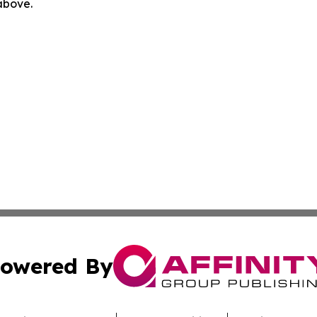
 above.
owered By