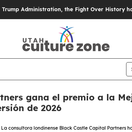
Administration, the Fight Over History has Bec
rtners gana el premio a la M
ersión de 2026
 consultora londinense Black Castle Capital Partners ha