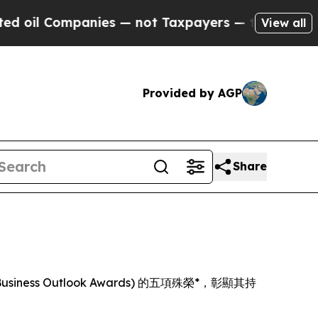
il Companies — not Taxpayers — the Chance to Ca
View all
Provided by AGP
Share
usiness Outlook Awards) 的五項殊榮*，彰顯其持