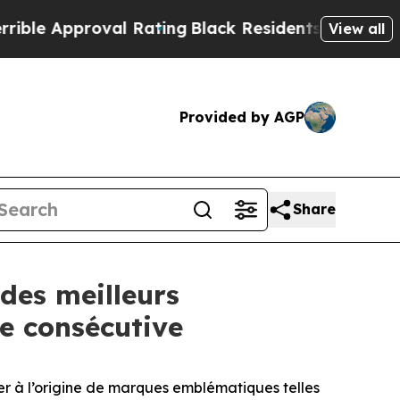
 Approval Rating
Black Residents Warned of Abus
View all
Provided by AGP
Share
des meilleurs
e consécutive
r à l’origine de marques emblématiques telles