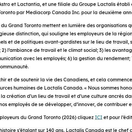
ro et Lactantia, et une filiale du Groupe Lactalis établi 
Toronto par Mediacorp Canada Inc. pour la deuxième ann
 du Grand Toronto mettent en lumière des organisations q
stigieuse distinction, qui souligne les employeurs de la rég
et de politiques avant-gardistes sur le lieu de travail, s
il; 2) l’ambiance de travail et le climat social; 3) les avant
mmunication avec les employés; 6) la gestion du rendement;
 communauté.
ichir et de soutenir la vie des Canadiens, et cela commenc
ssources humaines de Lactalis Canada. « Nous sommes hono
création d’un lieu de travail et d’une culture ancrés dans
 nos employés de se développer, d’innover, de contribuer e
employeurs du Grand Toronto (2026) cliquez
ICI
et pour l’édi
istoire s’étalant sur 140 ans, Lactalis Canada est le chef d