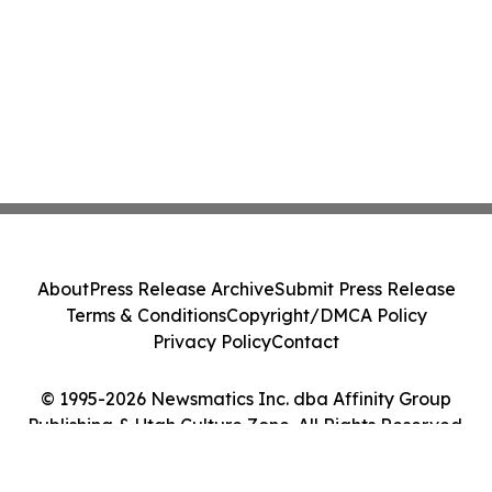
About
Press Release Archive
Submit Press Release
Terms & Conditions
Copyright/DMCA Policy
Privacy Policy
Contact
© 1995-2026 Newsmatics Inc. dba Affinity Group
Publishing & Utah Culture Zone. All Rights Reserved.
Cookie Settings / Your Privacy Choices